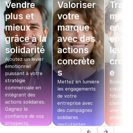
Vendre 
Valoriser 
Trans
plus et 
votre 
mer v
mieux 
marque 
enga
grâce à la 
avec des 
ent en
solidarité
actions 
levier
concrète
crois
Ajoutez un levier 
émotionnel 
s
e
puissant à votre 
stratégie 
Mettez en lumière 
Boostez v
commerciale en 
les engagements 
crédibilité 
intégrant des 
de votre 
fidélisez v
actions solidaires. 
entreprise avec 
clients grâ
Gagnez la 
des campagnes 
une soluti
confiance de vos 
solidaires 
simple qui 
prospects, 
percutantes. 
le mécénat
raccourcissez vos 
Inspirez vos 
votre strat