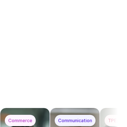
nat 
…
Commerce
Communication
TPE/PM