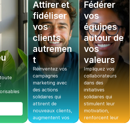
Attirer et 
Fédérer 
fidéliser 
vos 
vos 
équipes 
clients 
autour de 
autremen
vos 
u 
t
valeurs
Réinventez vos 
Impliquez vos 
campagnes 
collaborateurs 
oute 
marketing avec 
dans des 
 
des actions 
initiatives 
risables 
solidaires qui 
solidaires qui 
attirent de 
stimulent leur 
nouveaux clients, 
motivation, 
augmentent vos 
renforcent leur 
conversions et 
cohésion et 