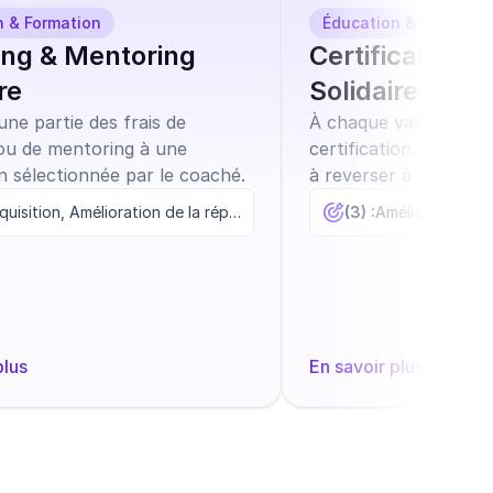
n & Formation
Éducation & Formatio
ng & Mentoring
Certification 
re
Solidaire
ne partie des frais de
À chaque validation 
ou de mentoring à une
certification, offrez
n sélectionnée par le coaché.
à reverser à l’associa
Acquisition, Amélioration de la réputation, Augmentation de l'usage
(3) :
plus
En savoir plus