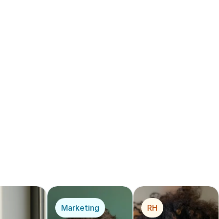
t testez gratuitement
ère solution de 
mécé
opérationnel
*
 pou
r
Marketing
RH