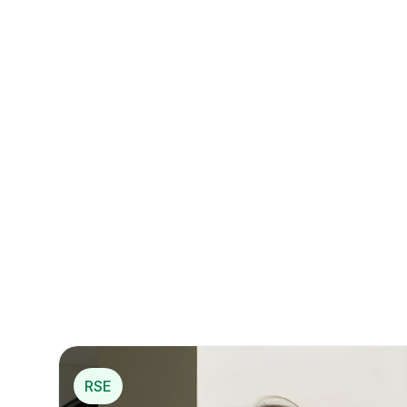
Créez un compte e
La 1
RSE