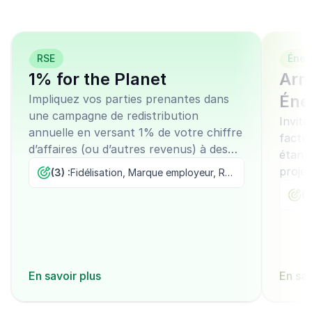
l'emploi
RSE
Éner
1% for the Planet
Arro
Éne
Impliquez vos parties prenantes dans
une campagne de redistribution
Invite
annuelle en versant 1% de votre chiffre
factur
d’affaires (ou d’autres revenus) à des
étant
projets écologiques, tout en les laissant
projet
(3) :
Fidélisation, Marque employeur, RSE
sélectionner les associations
l’env
(3
bénéficiaires.
En savoir plus
En sav