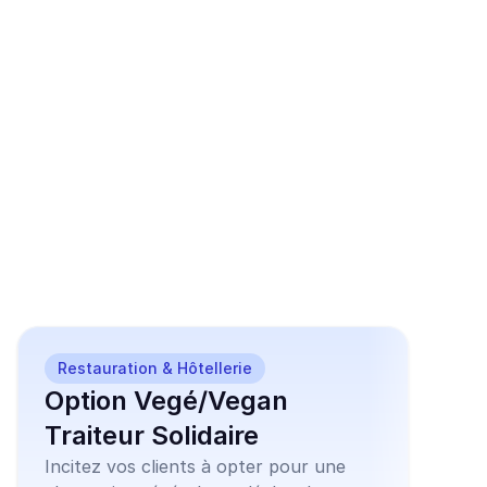
Aidez Fonds de 
dotation La Tanière 
avec l'un de nos 
nombreux modèles de 
campagnes prêts à 
l'emploi
Restauration & Hôtellerie
Option Vegé/Vegan
Traiteur Solidaire
Incitez vos clients à opter pour une