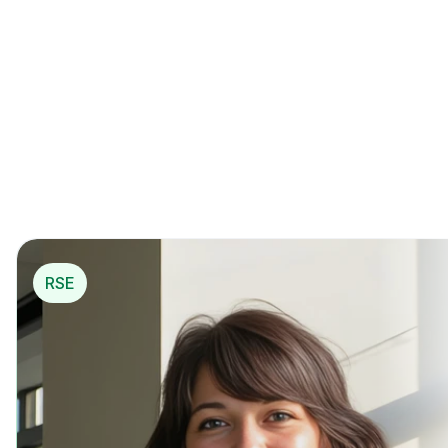
La 1ère solution de 
mécénat opérationnel
*
pou
r…
*
 Mécénat opérationnel
RSE