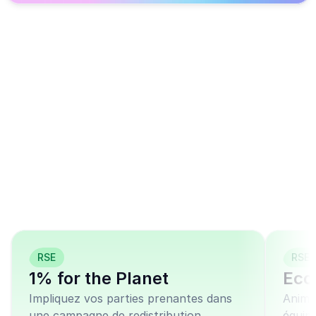
Ces modèles de 
campagnes similaires 
peuvent vous 
intéresser
RSE
RSE
1% for the Planet
Eco
Impliquez vos parties prenantes dans
Anime
une campagne de redistribution
équip