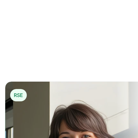
La 1ère solution de 
mécénat opérationnel
*
pou
r…
*
 Mécénat opérationnel
RSE