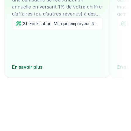
annuelle en versant 1% de votre chiffre
innov
d’affaires (ou d’autres revenus) à des
gagna
projets écologiques, tout en les laissant
l’asso
(3) :
Fidélisation, Marque employeur, RSE
(2
sélectionner les associations
encour
bénéficiaires.
l’eng
En savoir plus
En sav
Découvrir tous les modèles
Commencer maintenant
Créez un compte et testez gratuitement