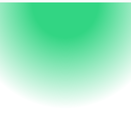
Modèles
RSE
Giveback Excédents 
non consommés
investissez la part de budgets provisionn
mais non consommés (cotisations, 
bonnements, crédits de service, no-show,
ockage etc.) dans un fonds de solidarité, e
nvitez vos clients, équipes ou partenaires à