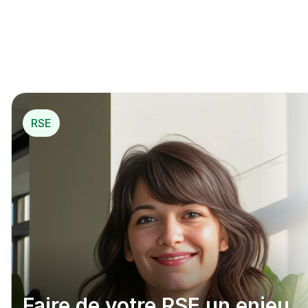
mécénat opérationnel
*
pou
r…
*
 Mécénat opérationnel
RSE
Faire de votre RSE un enjeu 