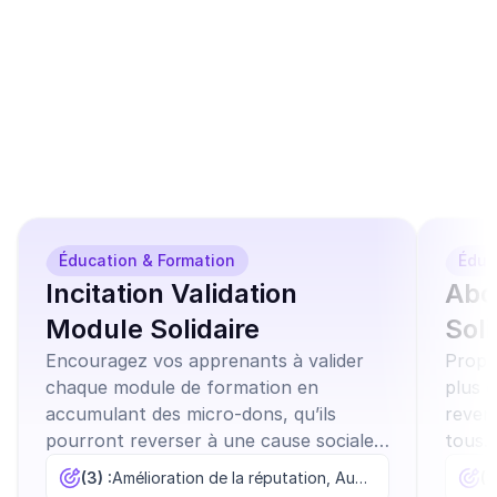
Ces modèles de 
campagnes similaires 
peuvent vous 
intéresser
Éducation & Formation
Éduc
Incitation Validation
Abo
Module Solidaire
Soli
Encouragez vos apprenants à valider
Propo
chaque module de formation en
plus 
accumulant des micro-dons, qu’ils
revers
pourront reverser à une cause sociale
tous.
ou environnementale de leur choix.
(3) :
Amélioration de la réputation, Augmentation de l'usage, Fidélisation
(3