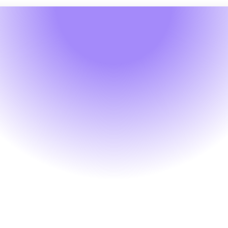
Modèles
Éducation & Formation
Pack Formation 
Entreprise à Impact
Proposez aux entreprises un pack de 
formation groupé, dont chaque inscription
finance un don à une association œuvrant
dans une thématique connexe à celle 
enseignée.