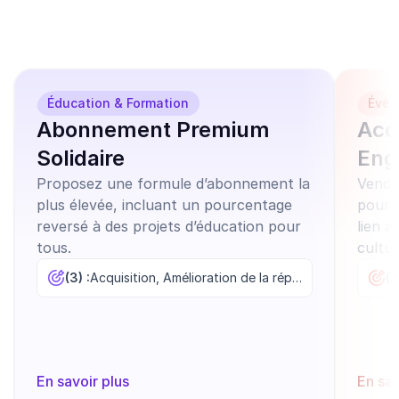
campagnes prêts à 
l'emploi
Éducation & Formation
Évén
Abonnement Premium
Acc
Solidaire
Eng
Proposez une formule d’abonnement la
Vende
plus élevée, incluant un pourcentage
pour f
reversé à des projets d’éducation pour
lien a
tous.
cultur
(3) :
Acquisition, Amélioration de la réputation, Augmentation des ventes
(2
En savoir plus
En sav