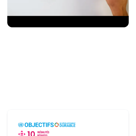
Envie d'aller plus loin ?
Créez une campagne de don personnalisée 
aux couleurs de votre entreprise pour 
soutenir L'Arche et bien d’autres associations 
!
Essayer maintenant