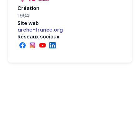
Création
1964
Site web
arche-france.org
Réseaux sociaux
Aidez L'Arche avec 
l'un de nos nombreux 
modèles de 