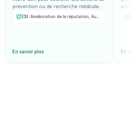
prévention ou de recherche médicale.
associ
l’env
(3) :
Amélioration de la réputation, Augmentation de l'usage, Sensibilisation
(3
En savoir plus
En sav
Découvrir tous les modèles
Commencer maintenant
Créez un compte et testez gratuitement