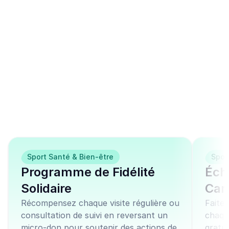
Ces modèles de 
campagnes similaires 
peuvent vous 
intéresser
Sport Santé & Bien-être
Spor
Programme de Fidélité
Éch
Solidaire
Cari
Récompensez chaque visite régulière ou
Faite
consultation de suivi en reversant un
chaqu
micro-don pour soutenir des actions de
gratu