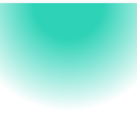
Modèles
Sport Santé & Bien-être
Stimulation Vente 
Accessoires Sportifs 
Solidaire
Proposez à vos adhérents d’acheter des 
uipements sportifs, dont une partie du pri
nance un don à une association en lien ave