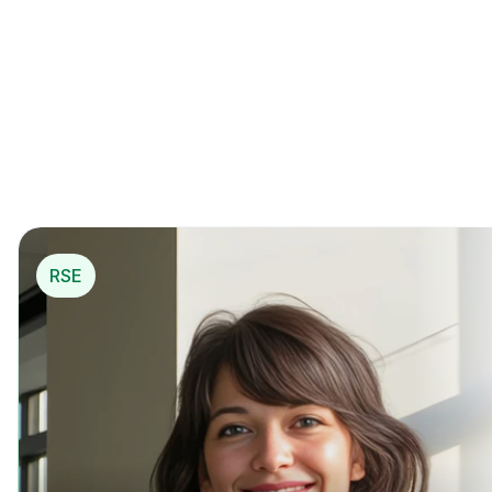
La 1ère solution de 
mécénat opérationnel
*
pou
r…
*
 Mécénat opérationnel
RSE