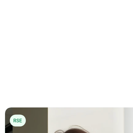
Commencer maintenant
Créez un compte et testez gratuitement
La 1ère solution de 
mécénat opérationnel
*
pou
r…
*
 Mécénat opérationnel
RSE