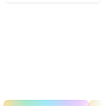
Aidez Fonds de 
Dotation Antoine 
Lacassagne avec l'un 
de nos nombreux 
modèles de 
campagnes prêts à 
l'emploi