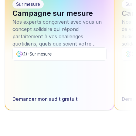
Sur mesure
Sur 
Campagne sur mesure
Cam
Nos experts conçoivent avec vous un
Nos e
concept solidaire qui répond
de vot
parfaitement à vos challenges
audien
quotidiens, quels que soient votre
solida
département et vos objectifs.
Chaqu
(1) :
Sur mesure
(1)
object
votre 
Demander mon audit gratuit
Deman
Découvrir tous les modèles