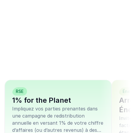
Aidez Fermes d'Avenir 
avec l'un de nos 
nombreux modèles de 
campagnes prêts à 
l'emploi
RSE
Éner
1% for the Planet
Arro
Éne
Impliquez vos parties prenantes dans
une campagne de redistribution
Invite
annuelle en versant 1% de votre chiffre
factur
d’affaires (ou d’autres revenus) à des
étant