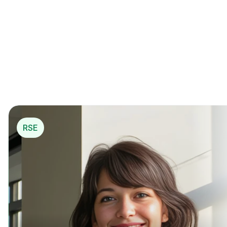
La 1ère solution de 
mécénat opérationnel
*
pou
r…
*
 Mécénat opérationnel
RSE