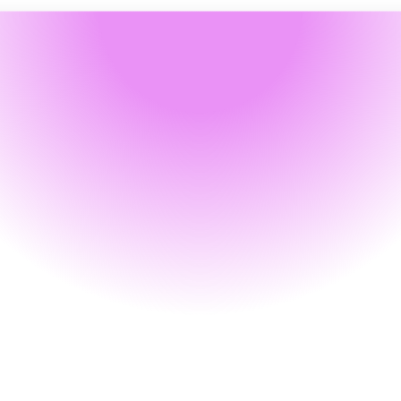
Modèles
Commerce
Signature électronique
à Impact
célérez la vitesse de signature électroniq
e vos documents : chaque document sign
ous X jours génère un don, améliorant votr
taux de conversion et votre image 
d’entreprise responsable.