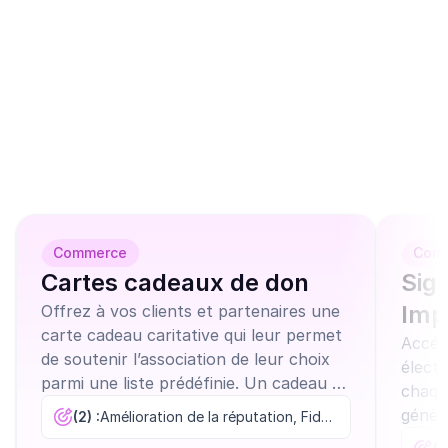
Ces modèles de 
campagnes similaires 
peuvent vous 
intéresser
Commerce
Com
Cartes cadeaux de don
Sig
Imp
Offrez à vos clients et partenaires une
carte cadeau caritative qui leur permet
Accélé
de soutenir l’association de leur choix
élect
parmi une liste prédéfinie. Un cadeau à
chaqu
forte valeur émotionnelle et
génèr
(2) :
Amélioration de la réputation, Fidélisation
responsable.
de co