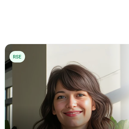
mécénat opérationnel
*
pou
r…
*
 Mécénat opérationnel
RSE