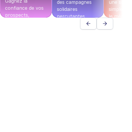
Gagnez la 
des campagnes 
une soluti
confiance de vos 
solidaires 
simple qui 
prospects, 
percutantes. 
le mécénat
raccourcissez vos 
Inspirez vos 
votre strat
cycles de vente et 
audiences, 
tout en 
augmentez votre 
renforcez votre 
renforçant
panier moyen.
réputation et 
l’impact d
démontrez un 
actions.
Échanger avec un expert
impact tangible.
Découvri
Échanger avec un expert