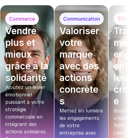
Commerce
Communication
TPE/PM
Vendre 
Valoriser 
Trans
plus et 
votre 
mer v
mieux 
marque 
enga
grâce à la 
avec des 
ent en
solidarité
actions 
levier
concrète
crois
Ajoutez un levier 
émotionnel 
s
e
puissant à votre 
stratégie 
Mettez en lumière 
Boostez v
commerciale en 
les engagements 
crédibilité 
intégrant des 
de votre 
fidélisez v
actions solidaires. 
entreprise avec 
clients grâ