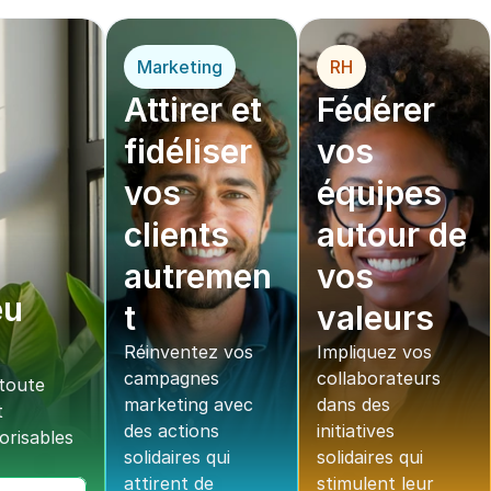
Marketing
RH
Attirer et 
Fédérer 
fidéliser 
vos 
vos 
équipes 
clients 
autour de 
autremen
vos 
u 
t
valeurs
Réinventez vos 
Impliquez vos 
campagnes 
collaborateurs 
oute 
marketing avec 
dans des 
 
des actions 
initiatives 
risables 
solidaires qui 
solidaires qui 
attirent de 
stimulent leur 