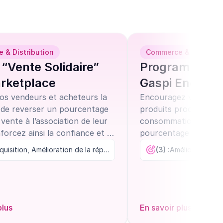
 & Distribution
Commerce & Distribut
 “Vente Solidaire”
Programme DL
rketplace
Gaspi Engagé
vos vendeurs et acheteurs la
Encouragez vos clien
é de reverser un pourcentage
produits proches de l
 vente à l’association de leur
consommation, en re
forcez ainsi la confiance et la
pourcentage du prix 
té sur votre plateforme.
alimentaire. Réduisez 
Acquisition, Amélioration de la réputation, Fidélisation
(3) :
valorisez votre marqu
plus
En savoir plus