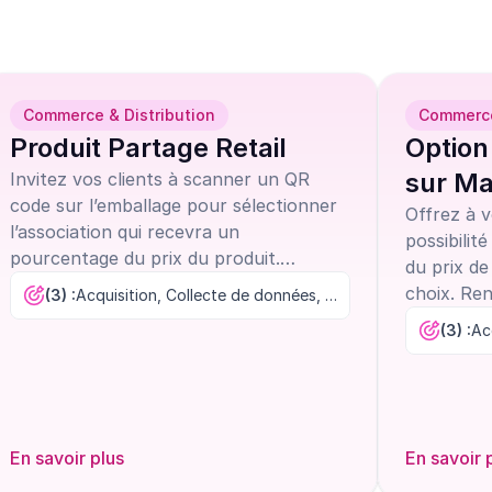
Commerce & Distribution
Commerce
Produit Partage Retail
Option
sur Ma
Invitez vos clients à scanner un QR
code sur l’emballage pour sélectionner
Offrez à 
l’association qui recevra un
possibilit
pourcentage du prix du produit.
du prix de
Générez ainsi un engagement
choix. Ren
(3) :
Acquisition, Collecte de données, Fidélisation
émotionnel fort et collectez des
conviviali
(3) :
données client précieuses.
En savoir plus
En savoir 