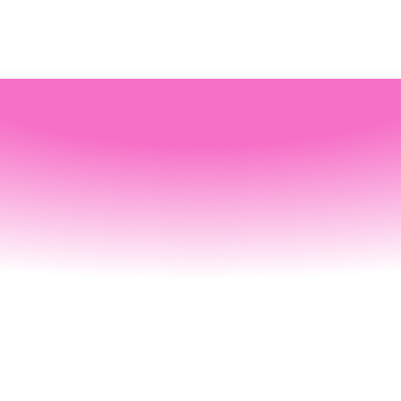
Ressources
Espace associations
Modèles
érateur de modèle AI
ng
RSE
Charitips
Platform
 · B2B2X
Connectez-vous à l’espac
Explorez nos modèles de 
ez des projets solidaires 
de lead solidaire
Intégrez des fonctionnalités de don à votre 
campagnes prêts à l'emplo
ifiquement adaptés à vos 
produit par API
. 
Augmenter sa proposition de valeur 
lancez la vôtre en quelque
x !
Programme de fidélisation solidaire
Dividende solidaire
Espace associations
Modèles
érateur de modèle AI
ng
en développant rapidement des fonctionnalités 
RSE
Charitips
Platform
 · B2B2X
adeaux de don
Connectez-vous à l’espac
Explorez nos modèles de 
ez des projets solidaires 
solidaires.
de lead solidaire
ifeste
FAQ
Intégrez des fonctionnalités de don à votre 
campagnes prêts à l'emplo
ifiquement adaptés à vos 
événement impact
1% for the planet
produit par API
. 
Augmenter sa proposition de valeur 
lancez la vôtre en quelque
vrez la mission que s’est 
x !
Des questions ? Votre ré
Programme de fidélisation solidaire
Dividende solidaire
en développant rapidement des fonctionnalités 
avis solidaires
 Charitips pour faire rimer 
Challenge RSE
trouve surement ici.
adeaux de don
solidaires.
t et croissance.
e solidaire
Récompense mobilité do
ifeste
FAQ
 d’Emballage Retail
événement impact
1% for the planet
vrez la mission que s’est 
Des questions ? Votre ré
Voir plus
avis solidaires
 Charitips pour faire rimer 
Challenge RSE
trouve surement ici.
t et croissance.
 recyclables en boutique ou point relais, afin de 
e solidaire
Récompense mobilité do
Suivi & mesure d’impact
t en renforçant leur fidélité.
Voir plus
Des outils pour mesurer l’efficacité de vos campagnes 
de dons et illustrer concrètement leur impact.
Suivi & mesure d’impact
Pas encore sûr·e de votre besoin ?
Discutons-en !
Des outils pour mesurer l’efficacité de vos campagnes 
 ?