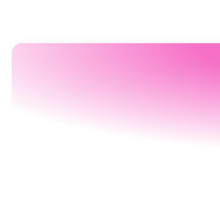
Pour qui ?
Fonctionnalités
Nos associations
Espace entreprises
Gén
RH
Marketi
Charitips
Essential
 · B2B
Sélectionnées pour leur efficacité, 
Connectez-vous à l’espace dédié à votre entreprise
Génér
Don sur salaire
Collecte 
Créez une campagne de dons préfinancés
impact social et transparence 
pour 
spéc
engager vos salariés, fidéliser vos clients ou améliorer 
financière.
enjeu
Titre avantage solidaire
Nos associations
Espace entreprises
Gén
RH
votre image de marque, en quelques clics.
Marketi
Charitips
Essential
 · B2B
Collecte Temps fort solidaire
Cartes c
Sélectionnées pour leur efficacité, 
Connectez-vous à l’espace dédié à votre entreprise
Génér
Don sur salaire
Collecte 
Presse & communication
Man
Créez une campagne de dons préfinancés
impact social et transparence 
pour 
spéc
Welcome Pack à impact
Goodies 
engager vos salariés, fidéliser vos clients ou améliorer 
financière.
Logos, visuels et textes prêts à 
Décou
enjeu
Titre avantage solidaire
votre image de marque, en quelques clics.
Prime de cooptation solidaire
partager pour parler de Charitips 
Notes et 
donné
Modèles
Commerce & Distribution
Collecte Temps fort solidaire
Cartes c
autour de vous.
impac
Mécénat de compétence
Parrainag
Presse & communication
Man
Collecte Solidaire
Welcome Pack à impact
Goodies 
Logos, visuels et textes prêts à 
Décou
Voir plus
Voir plus
Prime de cooptation solidaire
partager pour parler de Charitips 
Notes et 
donné
Pour tous
autour de vous.
impac
Incitez vos clients à rapporter leurs emballages
Mécénat de compétence
Parrainag
Multi-partenariat
cumuler des dons pour un projet écologique tou
Voir plus
Voir plus
Nouez un seul partenariat 100% conforme avec des 
centaines d’associations validées, en 1 clic.
Pour tous
Multi-partenariat
Nouez un seul partenariat 100% conforme avec des 
Pourquoi choisir ce modèle