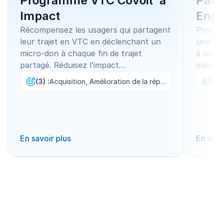
Programme VTC Covoit’ à
Pac
Impact
Eng
Récompensez les usagers qui partagent
Propo
leur trajet en VTC en déclenchant un
une pa
micro-don à chaque fin de trajet
à une 
partagé. Réduisez l’impact
mieux
environnemental et valorisez la
une c
(3) :
Acquisition, Amélioration de la réputation, Impact carbone
(3
solidarité urbaine.
En savoir plus
En sav
Découvrir tous les modèles
Commencer maintenant