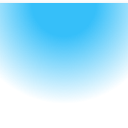
Modèles
Mobilité & Transport
Promotion Voyage 
Dernière Minute 
Responsable
Mettez en avant des offres de dernière 
minute à tarif réduit, tout en reversant un 
pourcentage du prix du billet à un projet 