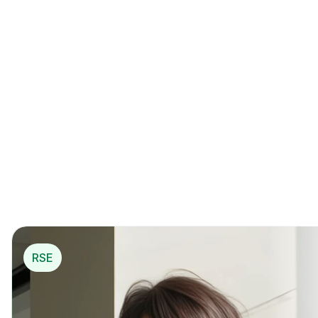
Créez un compte et testez gratuitement
La 1ère solution de 
mécénat opérationnel
*
pou
r…
*
 Mécénat opérationnel
RSE