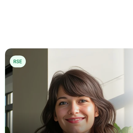
La 1ère solution de 
mécénat opérationnel
*
pou
r…
*
 Mécénat opérationnel
RSE