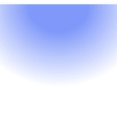
Modèles
Restauration & Hôtellerie
Formule Hébergement
Éco-Responsable
ffrez à vos clients la possibilité de réduire
ur consommation de linge et de ménage, e
transformez les économies réalisées en un
micro-don pour un projet environnemental