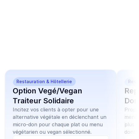
Ces modèles de 
campagnes similaires 
peuvent vous 
intéresser
Restauration & Hôtellerie
Rest
Option Vegé/Vegan
Rep
Traiteur Solidaire
Don
Incitez vos clients à opter pour une
Propos
alternative végétale en déclenchant un
menu o
micro-don pour chaque plat ou menu
plus 
végétarien ou vegan sélectionné.
dont u