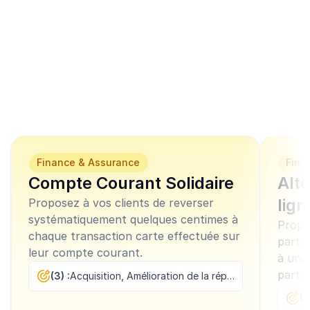
Ces modèles de 
campagnes similaires 
peuvent vous 
intéresser
Finance & Assurance
Fina
Compte Courant Solidaire
Alt
lign
Proposez à vos clients de reverser
systématiquement quelques centimes à
Propo
chaque transaction carte effectuée sur
partie
leur compte courant.
à une
parti
(3) :
Acquisition, Amélioration de la réputation, Fidélisation
cause
(3