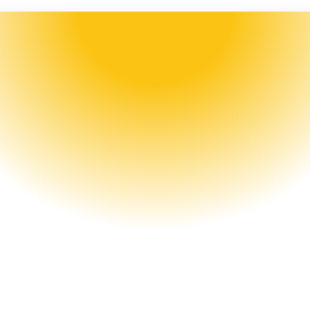
Modèles
Finance & Assurance
Récompense Activité 
Sportive
onnectez vous à l’application santé de vo
assurés (Google Fit pour Android, Apple 
ealth pour iOS) et offrez un don à chaque
palier d’activité physique atteint.