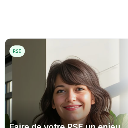
mécénat opérationnel
*
pou
r…
*
 Mécénat opérationnel
RSE
Faire de votre RSE un enjeu 