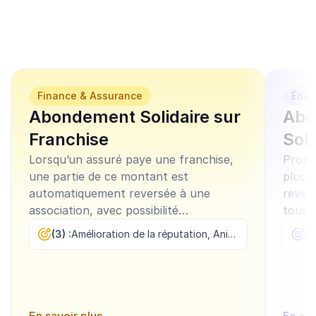
campagnes prêts à 
l'emploi
Finance & Assurance
Éduc
Abondement Solidaire sur
Abo
Franchise
Soli
Lorsqu’un assuré paye une franchise,
Propo
une partie de ce montant est
plus 
automatiquement reversée à une
revers
association, avec possibilité
tous.
d’abondement par l’assureur.
(3) :
Amélioration de la réputation, Animation commerciale, Fidélisation
(3