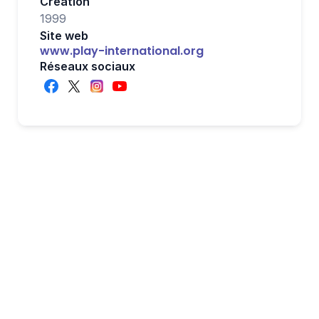
Création
1999
Site web
www.play-international.org
Réseaux sociaux
Aidez PLAY 
International avec l'un 
de nos nombreux 
modèles de 