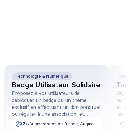
Ces modèles de 
campagnes similaires 
peuvent vous 
intéresser
Technologie & Numérique
Tech
Badge Utilisateur Solidaire
Tou
Proposez à vos utilisateurs de
Organ
débloquer un badge ou un thème
les fr
exclusif en effectuant un don ponctuel
et lai
ou régulier à une association, et
l’asso
renforcez leur sentiment
(3) :
Augmentation de l'usage, Augmentation des ventes, Fidélisation
(3
d’appartenance.