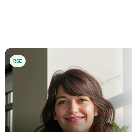
La 1ère solution de 
mécénat opérationnel
*
pou
r…
*
 Mécénat opérationnel
RSE