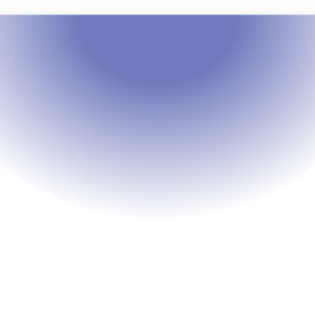
Modèles
Technologie & Numérique
Skins Gaming 
Responsables
roposez un skin spécial dont une partie du
prix est reversée à un projet caritatif lié au
thème du jeu ou à l’actualité.
Pourquoi choisir ce modèle 