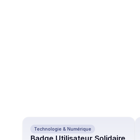
Sans surcoût, en 
concrètem
convertissant des budgets 
engagemen
existants.
Ces modèles de 
similaires peuven
intéresser
Technologie & Numérique
Badge Utilisateur Solidaire