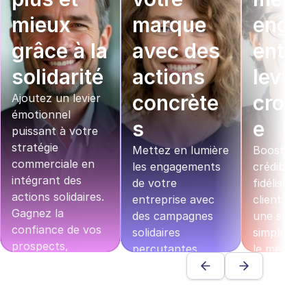
mieux 
marque 
enga
grâce à la 
avec des 
ent en
solidarité
actions 
levier
concrète
crois
Ajoutez un levier 
émotionnel 
s
e
puissant à votre 
stratégie 
Mettez en lumière 
Boostez v
commerciale en 
les engagements 
crédibilité 
intégrant des 
de votre 
fidélisez v
actions solidaires. 
entreprise avec 
clients grâ
Gagnez la 
des campagnes 
une soluti
confiance de vos 
solidaires 
simple qui 
prospects, 
percutantes. 
le mécénat
raccourcissez vos 
Inspirez vos 
votre strat
cycles de vente et 
audiences, 
tout en 
augmentez votre 
renforcez votre 
renforçant