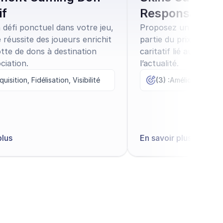
if
Responsables
défi ponctuel dans votre jeu,
Proposez un skin spé
réussite des joueurs enrichit
partie du prix est rev
tte de dons à destination
caritatif lié au thème
ciation.
l’actualité.
uisition, Fidélisation, Visibilité
(3) :
plus
En savoir plus