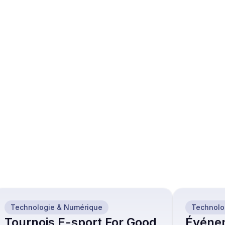
ent dans votre 
dépensé.
t.
campagnes 
t vous 
Technologie & Numérique
Technolo
Tournois E-sport For Good
Événe