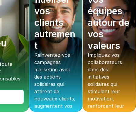
vos 
équipes 
clients 
autour de 
autremen
vos 
u 
t
valeurs
Réinventez vos 
Impliquez vos 
campagnes 
collaborateurs 
oute 
marketing avec 
dans des 
 
des actions 
initiatives 
risables 
solidaires qui 
solidaires qui 
attirent de 
stimulent leur 
nouveaux clients, 
motivation, 
augmentent vos 
renforcent leur 
conversions et 
cohésion et 
renforcent la 
positionnent 
fidélité.
votre entreprise 
comme un 