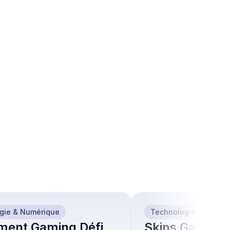
gie & Numérique
Technologie & Numér
ment Gaming Défi
Skins Gaming