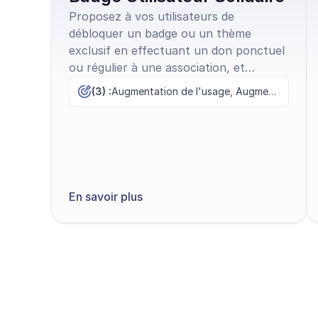
Proposez à vos utilisateurs de
débloquer un badge ou un thème
exclusif en effectuant un don ponctuel
ou régulier à une association, et
renforcez leur sentiment
(3) :
Augmentation de l'usage, Augmentation des ventes, Fidélisation
d’appartenance.
En savoir plus
Découvrir tous les modèles
Commenc
Créez un compte e