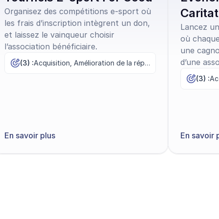
Caritat
Organisez des compétitions e-sport où
les frais d’inscription intègrent un don,
Lancez un 
et laissez le vainqueur choisir
où chaque 
l’association bénéficiaire.
une cagno
d’une asso
(3) :
Acquisition, Amélioration de la réputation, Visibilité
(3) :
Acq
En savoir plus
En savoir 
er maintenant
t testez gratuitement