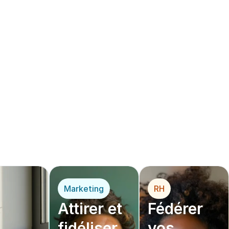
ère solution de 
mécé
opérationnel
*
 pou
r
Marketing
RH
Attirer et 
Fédérer 
fidéliser 
vos 