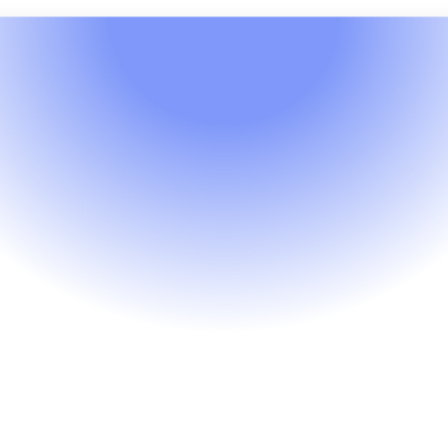
Modèles
Restauration & Hôtellerie
Réservation en Ligne 
Caritative
Incitez vos clients à réserver via votre 
application ou site web, en reversant un 
ourcentage du montant de l’addition à une
cause solidaire.