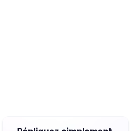
Associations suggérées
+11
Formats disponibles
Intégrable à vos outils via