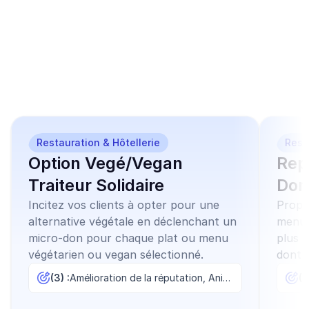
Ces modèles de 
campagnes similaires 
peuvent vous 
intéresser
Restauration & Hôtellerie
Rest
Option Vegé/Vegan
Rep
Traiteur Solidaire
Don
Incitez vos clients à opter pour une
Propos
alternative végétale en déclenchant un
menu o
micro-don pour chaque plat ou menu
plus 
végétarien ou vegan sélectionné.
dont u
repas
(3) :
Amélioration de la réputation, Animation commerciale, Fidélisation
(3
besoi
en cré