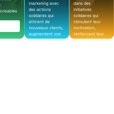
marketing avec 
dans des 
 
des actions 
initiatives 
risables 
solidaires qui 
solidaires qui 
attirent de 
stimulent leur 
nouveaux clients, 
motivation, 
augmentent vos 
renforcent leur 
conversions et 
cohésion et 
renforcent la 
positionnent 
fidélité.
votre entreprise 
comme un 
Découvrir comment
employeur engagé 
et attractif.
Découvrir comment