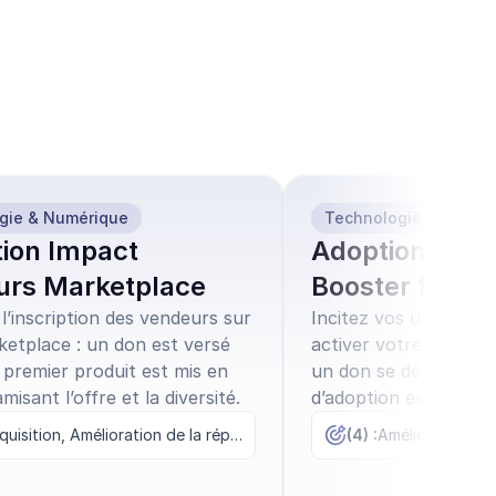
gie & Numérique
Technologie & Numér
tion Impact
Adoption Fonct
urs Marketplace
Booster for G
l’inscription des vendeurs sur
Incitez vos utilisateu
ketplace : un don est versé
activer votre nouvelle
 premier produit est mis en
un don se déclenche d
misant l’offre et la diversité.
d’adoption est franch
upsell et valeur perçu
Acquisition, Amélioration de la réputation, Fidélisation
(4) :