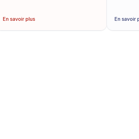
En savoir plus
En savoir 
Découvrir tous les modèles
Commencer maintena
Créez un compte et testez gratuite
ère solution de 
mécé