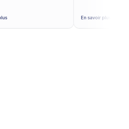
plus
En savoir plus
nt
ment
nat 