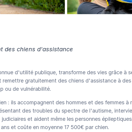
de dons et illustrer concrètement leur impact.
Pas encore sûr·e de votre besoin ?
Discutons-en !
Pas encore sûr·e de votre besoin ?
Discutons-en !
t des chiens d'assistance
ue d'utilité publique, transforme des vies grâce à se
t remettre gratuitement des chiens d'assistance à des 
p ou de vulnérabilité.
dien : ils accompagnent des hommes et des femmes à mo
ésentant des troubles du spectre de l'autisme, intervie
 judiciaires et aident même les personnes épileptiques.
2 ans et coûte en moyenne 17 500€ par chien.