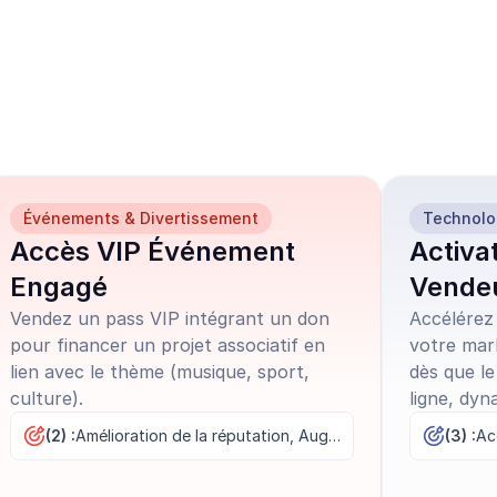
 modèles de 
à l'emploi
Événements & Divertissement
Technolo
Accès VIP Événement
Activa
Engagé
Vende
Vendez un pass VIP intégrant un don
Accélérez 
pour financer un projet associatif en
votre mar
lien avec le thème (musique, sport,
dès que le
culture).
ligne, dyna
(2) :
Amélioration de la réputation, Augmentation des ventes
(3) :