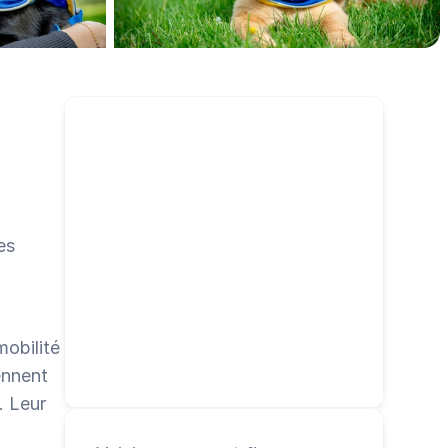
campagne et permettez à vos bénéficiaires de faire 
de même.
s 
bilité 
nnent 
 Leur 