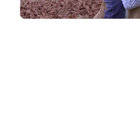
Envie d'aller plus loin ?
Créez une campagne de don personnalisée au
HANDI'CHIENS et bien d’autres associations
Essayer maintenant
Aidez HANDI'CHIE