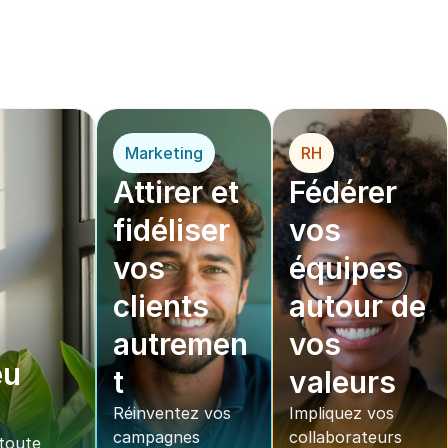
opérationnel
*
 pou
r
Marketing
RH
Attirer et 
Fédérer 
fidéliser 
vos 
vos 
équipes 
clients 
autour de 
autremen
vos 
u 
t
valeurs
Réinventez vos 
Impliquez vos 
campagnes 
collaborateurs 
oute 