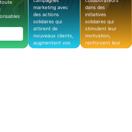
campagnes 
collaborateurs 
oute 
marketing avec 
dans des 
 
des actions 
initiatives 
risables 
solidaires qui 
solidaires qui 
attirent de 
stimulent leur 
nouveaux clients, 
motivation, 
augmentent vos 
renforcent leur 
conversions et 
cohésion et 
renforcent la 
positionnent 
fidélité.
votre entreprise 
comme un 
Découvrir comment
employeur engagé 
et attractif.
Découvrir comment