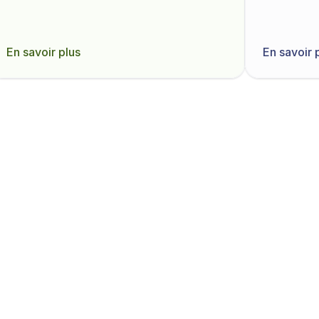
En savoir plus
En savoir 
Découvrir tous les modèles
Commencer maintena
Créez un compte et testez gratuite
ère solution de 
mécé