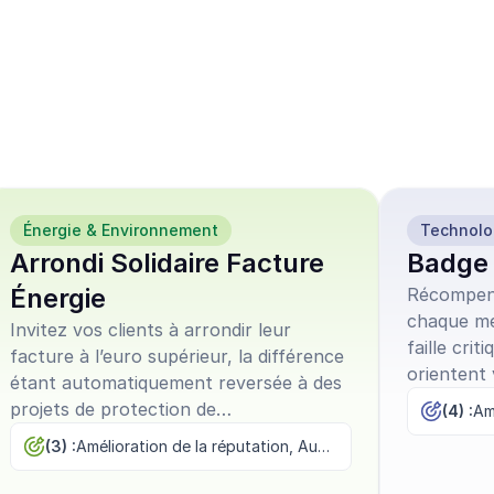
l'un de nos 
s de 
à l'emploi
Énergie & Environnement
Technolo
Arrondi Solidaire Facture
Badge
Énergie
Récompens
chaque me
Invitez vos clients à arrondir leur
faille cri
facture à l’euro supérieur, la différence
orientent 
étant automatiquement reversée à des
choix, réd
projets de protection de
(4) :
valorisant
l’environnement.
(3) :
Amélioration de la réputation, Augmentation de l'usage, Fidélisation