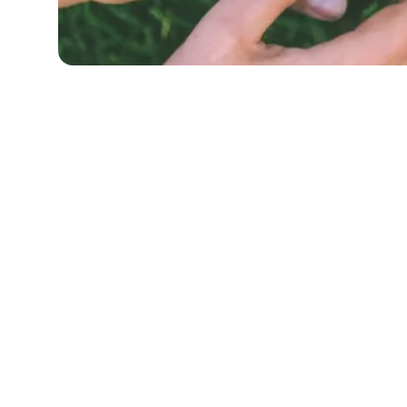
Envie d'aller plus loin ?
Créez une campagne de don personnalisée au
d’autres associations !
Essayer maintenant