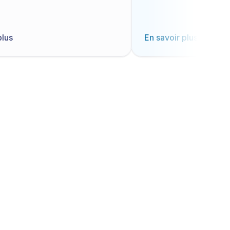
plus
En savoir plus
nt
ment
nat 