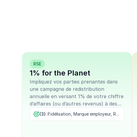
Aidez 900M avec 
nombreux modèle
campagnes prêts 
RSE
1% for the Planet
Impliquez vos parties prenantes dans
une campagne de redistribution
annuelle en versant 1% de votre chiffre
d’affaires (ou d’autres revenus) à des
projets écologiques, tout en les laissant
(3) :
Fidélisation, Marque employeur, RSE
sélectionner les associations
bénéficiaires.