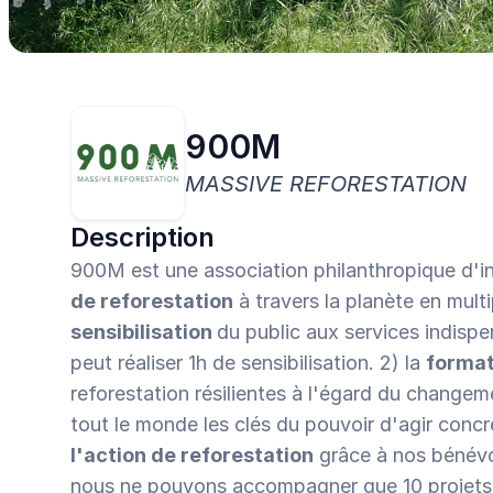
centaines d’associations validées, en 1 clic.
900M
MASSIVE REFORESTATION
Description
900M est une association philanthropique d'in
de reforestation
sensibilisation 
du public aux services indispen
peut réaliser 1h de sensibilisation. 2) la 
format
reforestation résilientes à l'égard du changem
tout le monde les clés du pouvoir d'agir conc
l'action de reforestation
 grâce à nos bénévol
nous ne pouvons accompagner que 10 projets 