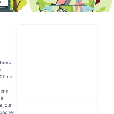
campagne et permettez à vos bénéficiaires de faire 
de même.
tions 
 à travers la planète en multipliant les actrices et acteurs du reboisement par :  1) la 
0€ on 
er à 
à 
 jour 
pagner 