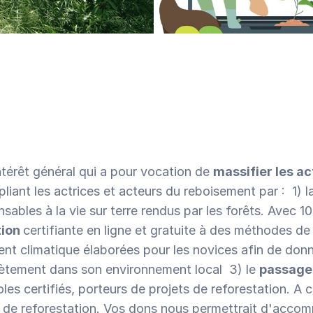
de dons et illustrer concrètement leur impact.
Pas encore sûr·e de votre besoin ?
Discutons-en !
Pas encore sûr·e de votre besoin ?
Discutons-en !
térêt général qui a pour vocation de 
massifier les ac
sables à la vie sur terre rendus par les forêts. Avec 10
ion 
certifiante en ligne et gratuite à des méthodes de 
ent climatique élaborées pour les novices afin de donn
rètement dans son environnement local  3) le 
passage 
es certifiés, porteurs de projets de reforestation. A ce
de reforestation. Vos dons nous permettrait d'accom