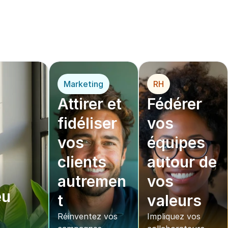
opérationnel
*
 pou
r
Marketing
RH
Attirer et 
Fédérer 
fidéliser 
vos 
vos 
équipes 
clients 
autour de 
autremen
vos 
u 
t
valeurs
Réinventez vos 
Impliquez vos 