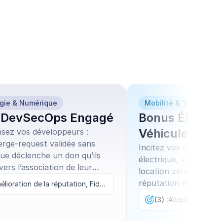
gie & Numérique
Mobilité & Transport
 DevSecOps Engagé
Bonus Électri
Véhicule
ez vos développeurs :
rge-request validée sans
Incitez vos clients à p
tique déclenche un don qu’ils
électrique, en offran
vers l’association de leur
location zéro émissio
uisant la dette sécurité et
réputation éco-respo
Amélioration de la réputation, Fidélisation, Marque employeur, Sécurité informatique
 votre culture tech.
une clientèle engagée
(3) :