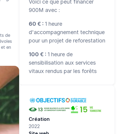
Voici ce que peut financer 
900M avec :
60 € : 
1 heure 
d'accompagnement technique 
ts de 
pour un projet de reforestation
voles 
et en 
100 € : 
1 heure de 
sensibilisation aux services 
vitaux rendus par les forêts
Création
2022
Site web