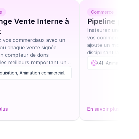
e
Commerce
nge Vente Interne à
Pipeline prop
t
Instaurez une revue 
vos commerciaux : ch
 vos commerciaux avec un
ajoute un micro-don 
où chaque vente signée
disciplinant la mise à
un compteur de dons
fiabilisant vos prévisi
, les meilleurs remportant un
(4) :
t des dons pour leur
Acquisition, Animation commerciale, Augmentation des ventes
n (ex. x2) de la part de
se, dopant ainsi la
ce par de la compétition
plus
En savoir plus