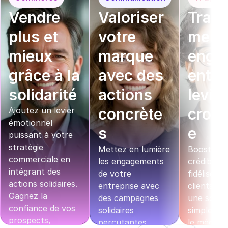
Vendre 
Valoriser 
Trans
plus et 
votre 
mer v
mieux 
marque 
enga
grâce à la 
avec des 
ent en
solidarité
actions 
levier
concrète
crois
Ajoutez un levier 
émotionnel 
s
e
puissant à votre 
stratégie 
Mettez en lumière 
Boostez v
commerciale en 
les engagements 
crédibilité 
intégrant des 
de votre 
fidélisez v
actions solidaires. 
entreprise avec 
clients grâ
Gagnez la 
des campagnes 
une soluti
confiance de vos 
solidaires 
simple qui 
prospects, 
percutantes. 
le mécénat