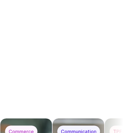
nat 
…
Commerce
Communication
TPE/PM