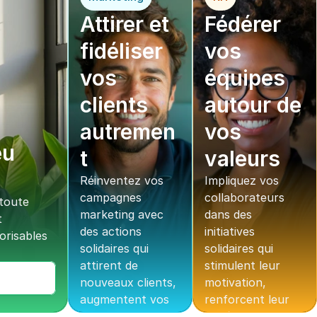
Attirer et 
Fédérer 
fidéliser 
vos 
vos 
équipes 
clients 
autour de 
autremen
vos 
u 
t
valeurs
Réinventez vos 
Impliquez vos 
campagnes 
collaborateurs 
oute 
marketing avec 
dans des 
 
des actions 
initiatives 
risables 
solidaires qui 
solidaires qui 
attirent de 
stimulent leur 
nouveaux clients, 
motivation, 
augmentent vos 
renforcent leur 
conversions et 
cohésion et 