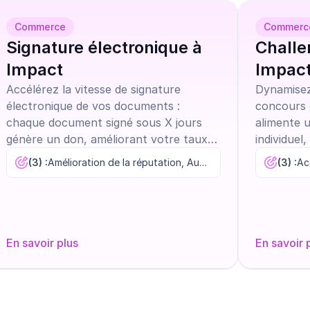
Commerce
Commerc
Signature électronique à
Challe
Impact
Impac
Accélérez la vitesse de signature
Dynamisez
électronique de vos documents :
concours 
chaque document signé sous X jours
alimente 
génère un don, améliorant votre taux
individuel
de conversion et votre image
abondemen
(3) :
Amélioration de la réputation, Augmentation des ventes, Réduction des coûts
(3) :
d’entreprise responsable.
associatio
l'entrepri
performan
saine.
En savoir plus
En savoir 
er maintenant