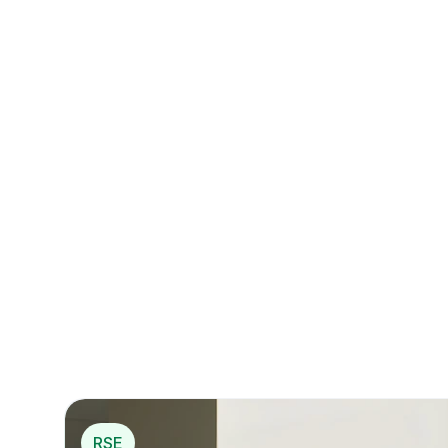
Créez un compte e
La 1
RSE