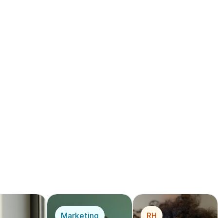
t testez gratuitement
ère solution de 
mécé
opérationnel
*
 pou
r
Marketing
RH