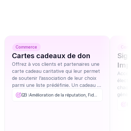
campagnes similaires 
peuvent vous 
intéresser
Commerce
Com
Cartes cadeaux de don
Sig
Imp
Offrez à vos clients et partenaires une
carte cadeau caritative qui leur permet
Accélé
de soutenir l’association de leur choix
élect
parmi une liste prédéfinie. Un cadeau à
chaqu
forte valeur émotionnelle et
génèr
(2) :
Amélioration de la réputation, Fidélisation
responsable.
de co
(3
d’entr