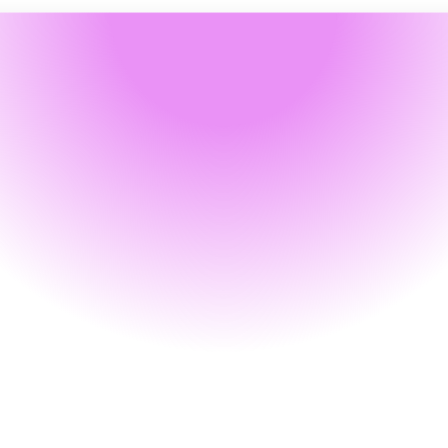
Modèles
Commerce
Remises volume grand
compte solidaires
oposez à vos grands comptes de réaffect
 pourcentage de leurs remises volume à u
onds caritatif créé en leur nom, augmentan
leur fidélité et renforçant un partenariat 
durable et engagé.