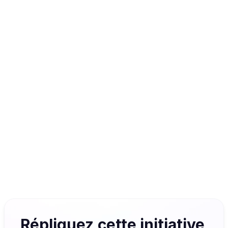
Associations suggérées
+11
Formats disponibles
Intégrable à vos outils via
Répliquez cette initiative 