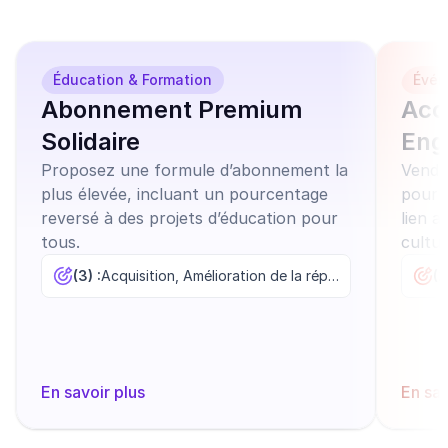
l'emploi
Éducation & Formation
Évén
Abonnement Premium
Acc
Solidaire
Eng
Proposez une formule d’abonnement la
Vende
plus élevée, incluant un pourcentage
pour f
reversé à des projets d’éducation pour
lien a
tous.
cultur
(3) :
Acquisition, Amélioration de la réputation, Augmentation des ventes
(2
En savoir plus
En sav