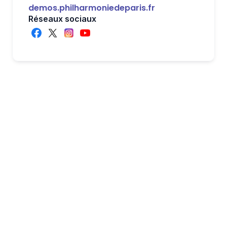
demos.philharmoniedeparis.fr
Réseaux sociaux
Aidez Demos - 
Philharmonie de Paris 
avec l'un de nos 
nombreux modèles de 
campagnes prêts à 