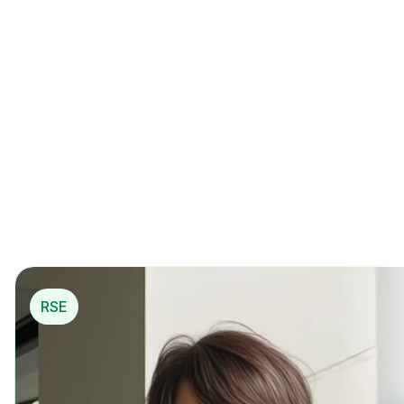
La 1ère solution de 
mécénat opérationnel
*
pou
r…
*
 Mécénat opérationnel
RSE