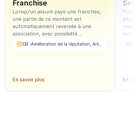
Franchise
Soli
Lorsqu’un assuré paye une franchise,
Propo
une partie de ce montant est
plus 
automatiquement reversée à une
revers
association, avec possibilité
tous.
d’abondement par l’assureur.
(3) :
Amélioration de la réputation, Animation commerciale, Fidélisation
(3
En savoir plus
En sav
Découvrir tous les modèles
Commencer maintenant
Créez un compte et testez gratuitement