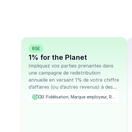
de nos nombreux
campagnes prêts 
RSE
1% for the Planet
Impliquez vos parties prenantes dans
une campagne de redistribution
annuelle en versant 1% de votre chiffre
d’affaires (ou d’autres revenus) à des
projets écologiques, tout en les laissant
(3) :
Fidélisation, Marque employeur, RSE
sélectionner les associations
bénéficiaires.