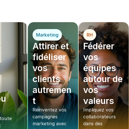
Marketing
RH
Attirer et 
Fédérer 
fidéliser 
vos 
vos 
équipes 
clients 
autour de 
autremen
vos 
u 
t
valeurs
Réinventez vos 
Impliquez vos 
campagnes 
collaborateurs 
oute 
marketing avec 
dans des 
 