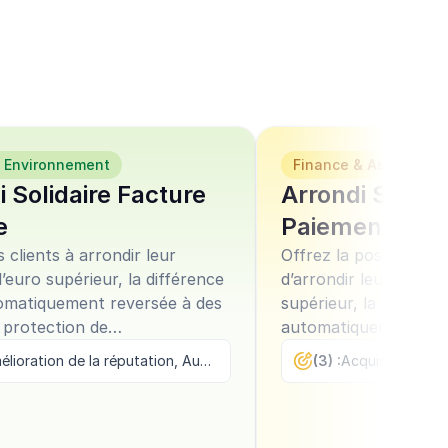
& Environnement
Finance & Assurance
i Solidaire Facture
Arrondi Solida
e
Paiement
s clients à arrondir leur
Offrez la possibilité à
l’euro supérieur, la différence
d’arrondir leurs paiem
omatiquement reversée à des
supérieur, la différen
 protection de
automatiquement rev
nement.
association qu’ils sél
Amélioration de la réputation, Augmentation de l'usage, Fidélisation
(3) :