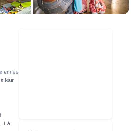
campagne et permettez à vos bénéficiaires de faire 
de même.
e année 
 leur 
 
…) à 