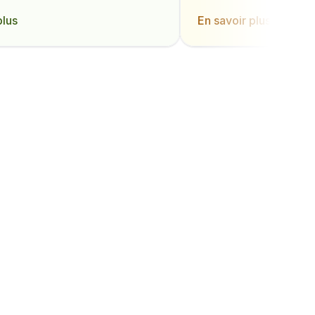
plus
En savoir plus
nt
ment
nat 
…