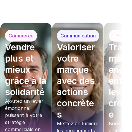
Commerce
Communication
TPE/PM
Vendre 
Valoriser 
Trans
plus et 
votre 
mer v
mieux 
marque 
enga
grâce à la 
avec des 
ent en
solidarité
actions 
levier
concrète
crois
Ajoutez un levier 
émotionnel 
s
e
puissant à votre 
stratégie 
Mettez en lumière 
Boostez v
commerciale en 
les engagements 
crédibilité 