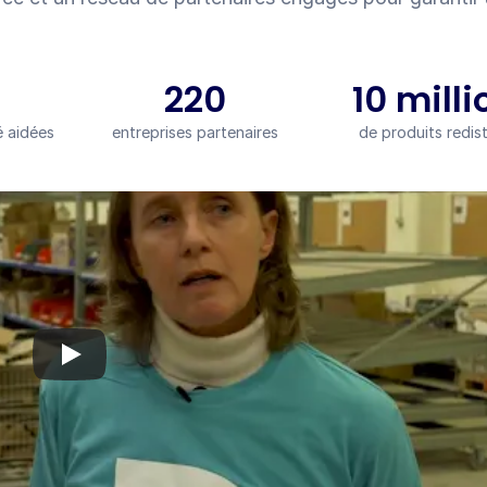
220
10 milli
é aidées
entreprises partenaires
de produits redis