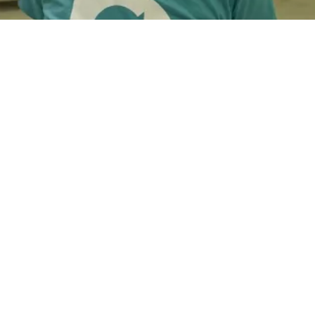
x couleurs de votre entreprise pour soutenir Dons 
ires avec l'un 