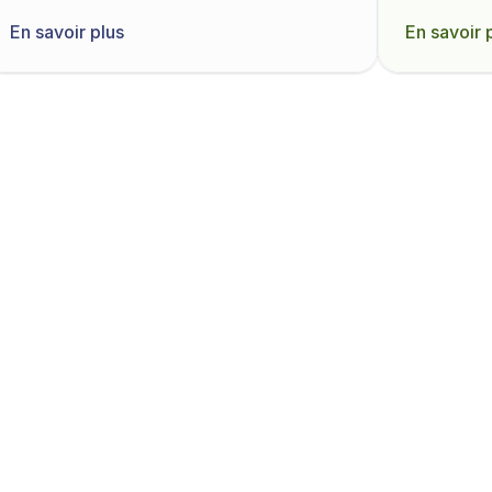
En savoir plus
En savoir 
Découvrir tous les modèles
Commencer maintena
Créez un compte et testez gratuite
ère solution de 
mécé
opérationnel
*
 pou
r