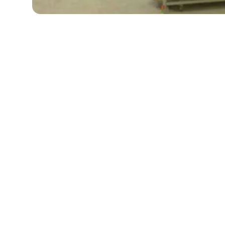
Envie d'aller plus loin ?
Créez une campagne de don personnalisée au
Solidaires et bien d’autres associations !
Essayer maintenant
Aidez Dons Solida