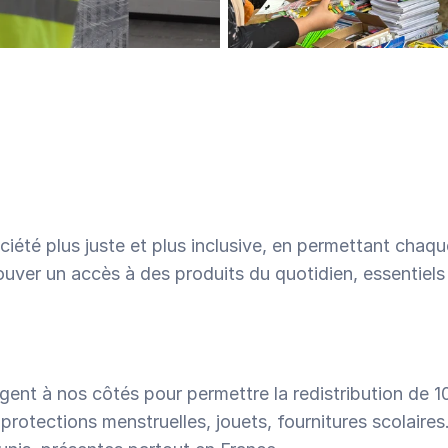
de dons et illustrer concrètement leur impact.
Pas encore sûr·e de votre besoin ?
Discutons-en !
Pas encore sûr·e de votre besoin ?
Discutons-en !
ciété plus juste et plus inclusive, en permettant chaqu
ouver un accès à des produits du quotidien, essentiels à
ent à nos côtés pour permettre la redistribution de 10
protections menstruelles, jouets, fournitures scolaires