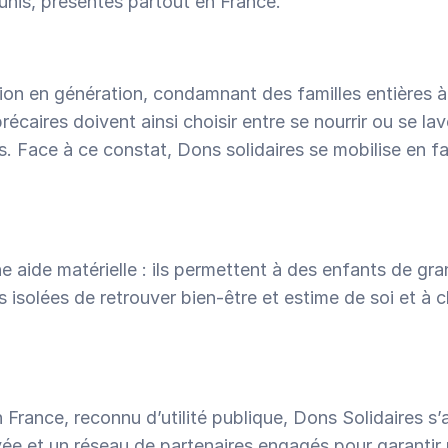
unis, présentes partout en France.
ion en génération, condamnant des familles entières à 
écaires doivent ainsi choisir entre se nourrir ou se lave
s. Face à ce constat, Dons solidaires se mobilise en fa
 aide matérielle : ils permettent à des enfants de gran
 isolées de retrouver bien-être et estime de soi et à c
France, reconnu d’utilité publique, Dons Solidaires s’a
vée et un réseau de partenaires engagés pour garantir 